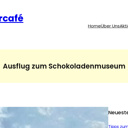
rcafé
Home
Über Uns
Akt
Ausflug zum Schokoladenmuseum
Neueste
Tipps zum